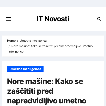
Preskoči
na
vsebino
IT Novosti
Home
Umetna Inteligenca
Nore mašine: Kako se zaščititi pred nepredvidljivo umetno
inteligenco
Umetna Inteligenca
Nore mašine: Kako se
zaščititi pred
nepredvidljivo umetno