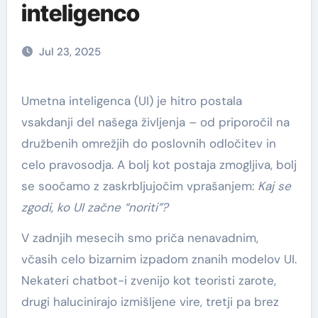
inteligenco
Jul 23, 2025
Umetna inteligenca (UI) je hitro postala
vsakdanji del našega življenja – od priporočil na
družbenih omrežjih do poslovnih odločitev in
celo pravosodja. A bolj kot postaja zmogljiva, bolj
se soočamo z zaskrbljujočim vprašanjem:
Kaj se
zgodi, ko UI začne “noriti”?
V zadnjih mesecih smo priča nenavadnim,
včasih celo bizarnim izpadom znanih modelov UI.
Nekateri chatbot-i zvenijo kot teoristi zarote,
drugi halucinirajo izmišljene vire, tretji pa brez