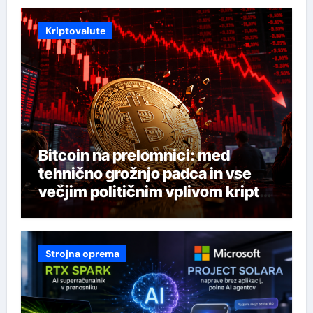
Kriptovalute
Bitcoin na prelomnici: med
tehnično grožnjo padca in vse
večjim političnim vplivom kripto
industrije
Strojna oprema