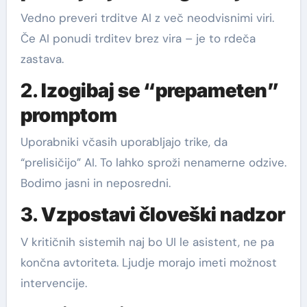
Vedno preveri trditve AI z več neodvisnimi viri.
Če AI ponudi trditev brez vira – je to rdeča
zastava.
2.
Izogibaj se “prepameten”
promptom
Uporabniki včasih uporabljajo trike, da
“prelisičijo” AI. To lahko sproži nenamerne odzive.
Bodimo jasni in neposredni.
3.
Vzpostavi človeški nadzor
V kritičnih sistemih naj bo UI le asistent, ne pa
končna avtoriteta. Ljudje morajo imeti možnost
intervencije.