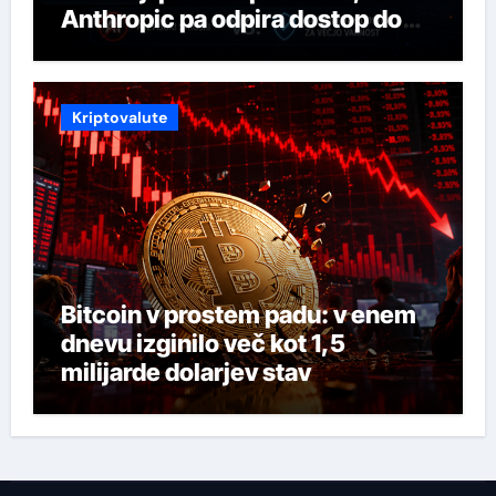
Anthropic pa odpira dostop do
svojega najmočnejšega AI-ja
Kriptovalute
Bitcoin v prostem padu: v enem
dnevu izginilo več kot 1,5
milijarde dolarjev stav