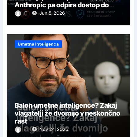
Anthropic pa odpira dostop do
svojega najmočnejšega AI-ja
IT
Jun 5, 2026
Umetna Inteligenca
Balon umetne inteligence? Zakaj
vlagatelji že dvomijo v neskončno
rast
IT
Nov 24, 2025