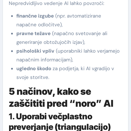
Nepredvidljivo vedenje AI lahko povzroči:
finančne izgube
(npr. avtomatizirane
napačne odločitve),
pravne težave
(napačno svetovanje ali
generiranje obtožujočih izjav),
psihološki vpliv
(uporabniki lahko verjamejo
napačnim informacijam),
ugledno škodo
za podjetja, ki AI vgradijo v
svoje storitve.
5 načinov, kako se
zaščititi pred “noro” AI
1.
Uporabi večplastno
preverjanje (triangulacijo)