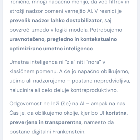
Ironično, mnogi napačno menijo, da več filtrov in
strožji nadzor pomeni varnejšo AI. V resnici je
prevelik nadzor lahko destabilizator
, saj
povzroči zmedo v logiki modela. Potrebujemo
uravnoteženo, pregledno in kontekstualno
optimizirano umetno inteligenco
.
Umetna inteligenca ni “zla” niti “nora” v
klasičnem pomenu. A če jo napačno oblikujemo,
učimo ali nadzorujemo – postane nepredvidljiva,
halucinira ali celo deluje kontraproduktivno.
Odgovornost ne leži (še) na AI – ampak na nas.
Čas je, da oblikujemo okolje, kjer bo UI
koristna,
preverjena in transparentna
, namesto da
postane digitalni Frankenstein.