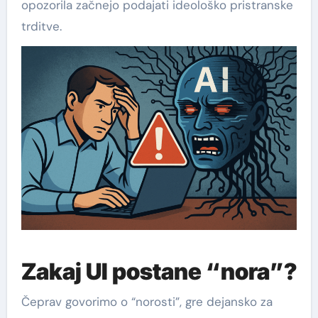
opozorila začnejo podajati ideološko pristranske
trditve.
Zakaj UI postane “nora”?
Čeprav govorimo o “norosti”, gre dejansko za