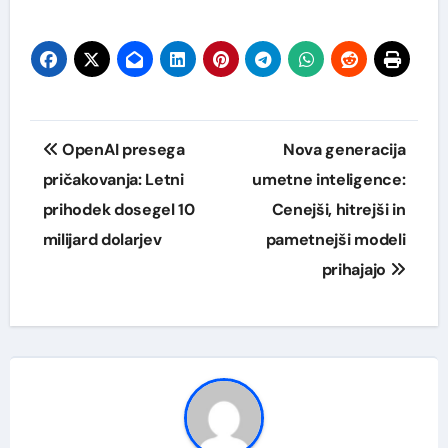
Navigacija
OpenAI presega
Nova generacija
prispevka
pričakovanja: Letni
umetne inteligence:
prihodek dosegel 10
Cenejši, hitrejši in
milijard dolarjev
pametnejši modeli
prihajajo