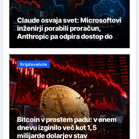
Claude osvaja svet: Microsoftovi
inženirji porabili proračun,
Anthropic pa odpira dostop do
svojega najmočnejšega AI-ja
Kriptovalute
Bitcoin v prostem padu: v enem
dnevu izginilo več kot 1,5
milijarde dolarjev stav