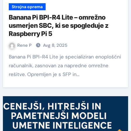
Strojna oprema
Banana Pi BPI-R4 Lite – omrežno
usmerjen SBC, ki se spogleduje z
Raspberry Pi 5
Rene P
Avg 8, 2025
Banana Pi BPI-R4 Lite je specializiran enoploščni
računalnik, zasnovan za napredne omrežne
rešitve. Opremljen je s SFP in…