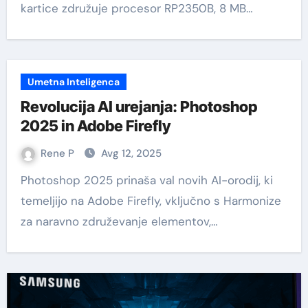
kartice združuje procesor RP2350B, 8 MB…
Umetna Inteligenca
Revolucija AI urejanja: Photoshop
2025 in Adobe Firefly
Rene P
Avg 12, 2025
Photoshop 2025 prinaša val novih AI-orodij, ki
temeljijo na Adobe Firefly, vključno s Harmonize
za naravno združevanje elementov,…