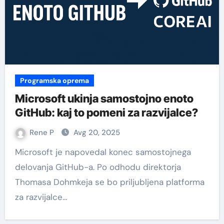
Programska oprema
Microsoft ukinja samostojno enoto
GitHub: kaj to pomeni za razvijalce?
Rene P
Avg 20, 2025
Microsoft je napovedal konec samostojnega
delovanja GitHub-a. Po odhodu direktorja
Thomasa Dohmkeja se bo priljubljena platforma
za razvijalce…