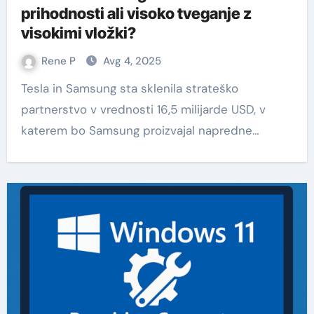
prihodnosti ali visoko tveganje z
visokimi vložki?
Rene P
Avg 4, 2025
Tesla in Samsung sta sklenila strateško
partnerstvo v vrednosti 16,5 milijarde USD, v
katerem bo Samsung proizvajal napredne…