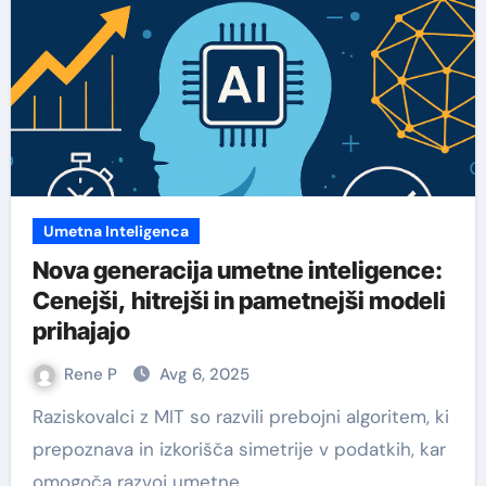
Umetna Inteligenca
Nova generacija umetne inteligence:
Cenejši, hitrejši in pametnejši modeli
prihajajo
Rene P
Avg 6, 2025
Raziskovalci z MIT so razvili prebojni algoritem, ki
prepoznava in izkorišča simetrije v podatkih, kar
omogoča razvoj umetne…