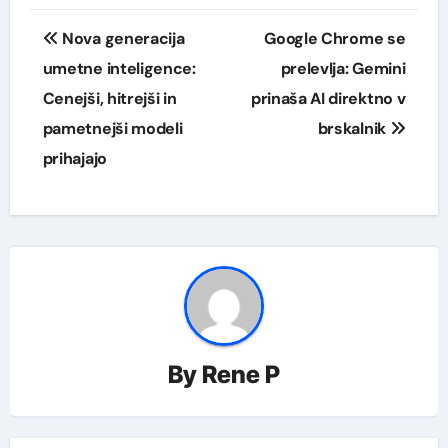
Navigacija
Nova generacija
Google Chrome se
prispevka
umetne inteligence:
prelevlja: Gemini
Cenejši, hitrejši in
prinaša AI direktno v
pametnejši modeli
brskalnik
prihajajo
By
Rene P