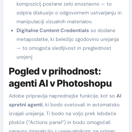
kompozicij postane zelo enostavno — to
odpira diskusijo o odgovornem ustvarjanju in
manipulaciji vizualnih materialov.
Digitalne Content Credentials
so dodane
metapodatke, ki beležijo zgodovino urejanja
— to omogoča sledljivost in preglednost
urejenj
Pogled v prihodnost:
agenti AI v Photoshopu
Adobe pripravlja naprednejše funkcije, kot so
AI
spretni agenti
, ki bodo svetovali in avtomatsko
izvajali urejanja. Ti bodo na voljo prek lebdeče
plošče (“Actions panel”) in bodo omogočali
naravno interakcijo z urejevalnikom: na primer,