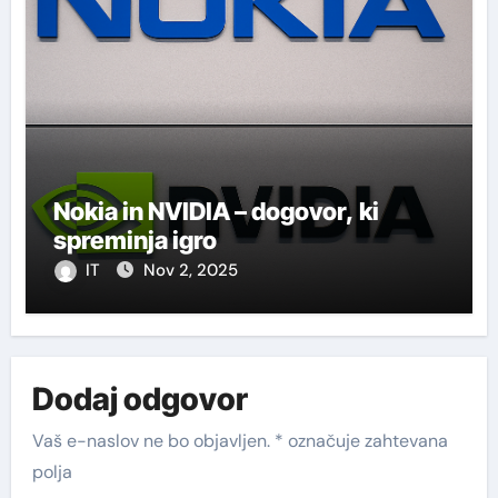
Nokia in NVIDIA – dogovor, ki
spreminja igro
IT
Nov 2, 2025
Dodaj odgovor
Vaš e-naslov ne bo objavljen.
*
označuje zahtevana
polja