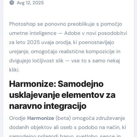
Avg 12, 2025
Photoshop se ponovno preoblikuje s pomočjo
umetne inteligence — Adobe v novi posodobitvi
za leto 2025 uvaja orodja, ki poenostavljajo
urejanje, omogočajo realistične kompozicije in
dvigujejo ločljivost slik — vse to s samo nekaj
kliki.
Harmonize: Samodejno
usklajevanje elementov za
naravno integracijo
Orodje
Harmonize
(beta) omogoča združevanje
dodanih objektov ali oseb s podobo na način, ki
samodejno prilagodi barvo, svetlobo, sence in