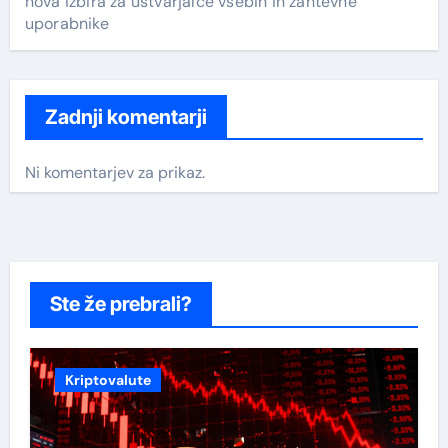
nova izbira za ustvarjalce vsebin in zahtevne
uporabnike
Zadnji komentarji
Ni komentarjev za prikaz.
Ste že prebrali?
Kriptovalute