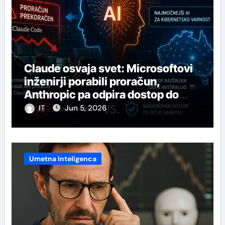
Claude osvaja svet: Microsoftovi
inženirji porabili proračun,
Anthropic pa odpira dostop do
svojega najmočnejšega AI-ja
IT
Jun 5, 2026
Umetna Inteligenca