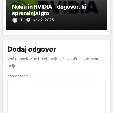
Nokia in NVIDIA – dogovor, ki
spreminja igro
IT
Nov 2, 2025
Dodaj odgovor
Vaš e-naslov ne bo objavljen.
*
označuje zahtevana
polja
Komentar
*