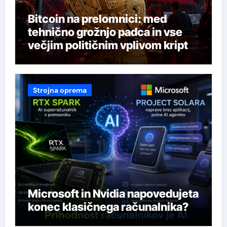
Bitcoin na prelomnici: med
tehnično grožnjo padca in vse
večjim političnim vplivom kripto
industrije
Strojna oprema
Microsoft in Nvidia napovedujeta
konec klasičnega računalnika?