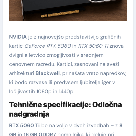
NVIDIA
je z najnovejšo predstavitvijo grafičnih
kartic
GeForce RTX 5060
in
RTX 5060 Ti
znova
dvignila letvico zmogljivosti v srednjem
cenovnem razredu. Kartici, zasnovani na sveži
arhitekturi
Blackwell
, prinašata vrsto napredkov,
ki bodo razveselili predvsem ljubitelje iger v
ločljivostih 1080p in 1440p.
Tehnične specifikacije: Odločna
nadgradnja
RTX 5060 Ti
bo na voljo v dveh izvedbah – z
8
GB
in
16 GB GDDR7
pomnilnika, ki deluje pri