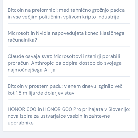
Bitcoin na prelomnici: med tehnično grožnjo padca
in vse večjim političnim vplivom kripto industrije
Microsoft in Nvidia napovedujeta konec klasičnega
računalnika?
Claude osvaja svet: Microsoftovi inženirji porabili
proračun, Anthropic pa odpira dostop do svojega
najmočnejšega AI-ja
Bitcoin v prostem padu: v enem dnevu izginilo več
kot 1,5 milijarde dolarjev stav
HONOR 600 in HONOR 600 Pro prihajata v Slovenijo:
nova izbira za ustvarjalce vsebin in zahtevne
uporabnike