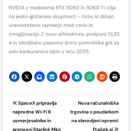
NVIDIA z modeloma RTX 5060 in 5060 Ti cilja
na jedro igričarske skupnosti – tiste, ki iščejo
uravnoteženo razmerje med ceno in
zmogljivostjo. Z novo arhitekturo, podporo DLSS
4 in izboljšano pasovno širino pomnilnika gre za
zelo konkurenčni izbiri v letu 2025.
Navigacija
SpaceX pripravlja
Nova računalniška
prispevka
napredne Wi-Fi 6
trgovina s poudarkom
usmerjevalnike in
na obnovljeni opremi:
prenosni Starlink Mini:
Praček.si