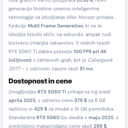
Obe grafični kartici podpirata
DLSS 4
, novo
generacijo Nvidiine umetno inteligentne
tehnologije za izboljšanje slike. Novost prinaša
funkcijo
Multi Frame Generation
, ki ne le
izboljša število sličic na sekundo, ampak tudi
bistveno zmanjša zakasnitev. V realnih testih
RTX 5060 Ti zlahka preseže
100 FPS pri 4K
ločljivosti
v zahtevnih igrah, kot je
Cyberpunk
2077
– z odzivnim časom okoli
81 ms
.
Dostopnost in cene
Zmogljivejša
RTX 5060 Ti
prihaja na trg sredi
aprila 2025
, z začetno ceno
379 $
za 8 GB
različico in
429 $
za model s 16 GB pomnilnika.
Standardna
RTX 5060
bo sledila v
maju 2025
, s
predvideno maloprodajno ceno okoli
299 $
.