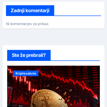
Zadnji komentarji
Ni komentarjev za prikaz.
Ste že prebrali?
Kriptovalute