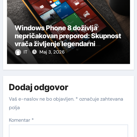
Windows Phone 8 doživlja
nepričakovan preporod: Skupnost
vrača življenje legendarni
platformi
IT
Maj 3, 2026
Dodaj odgovor
Vaš e-naslov ne bo objavljen.
*
označuje zahtevana
polja
Komentar
*