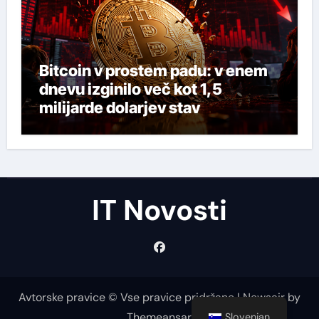
Bitcoin v prostem padu: v enem
dnevu izginilo več kot 1,5
milijarde dolarjev stav
IT Novosti
Avtorske pravice © Vse pravice pridržane
|
Newsair
by
Themeansar
.
Slovenian