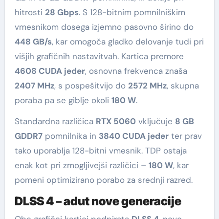
hitrosti
28 Gbps
. S 128-bitnim pomnilniškim
vmesnikom dosega izjemno pasovno širino do
448 GB/s
, kar omogoča gladko delovanje tudi pri
višjih grafičnih nastavitvah. Kartica premore
4608 CUDA jeder
, osnovna frekvenca znaša
2407 MHz
, s pospešitvijo do
2572 MHz
, skupna
poraba pa se giblje okoli
180 W
.
Standardna različica
RTX 5060
vključuje
8 GB
GDDR7
pomnilnika in
3840 CUDA jeder
ter prav
tako uporablja 128-bitni vmesnik. TDP ostaja
enak kot pri zmogljivejši različici –
180 W
, kar
pomeni optimizirano porabo za srednji razred.
DLSS 4 – adut nove generacije