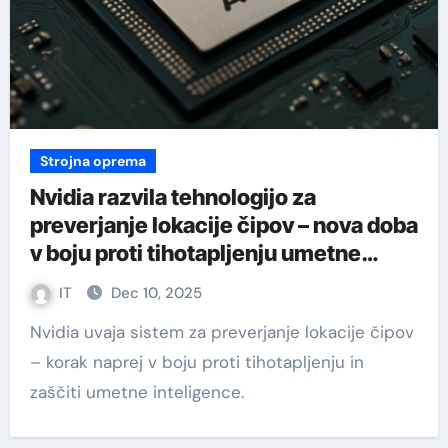
Strojna oprema
Nvidia razvila tehnologijo za
preverjanje lokacije čipov – nova doba
v boju proti tihotapljenju umetne
inteligence
IT
Dec 10, 2025
Nvidia uvaja sistem za preverjanje lokacije čipov
– korak naprej v boju proti tihotapljenju in
zaščiti umetne inteligence.