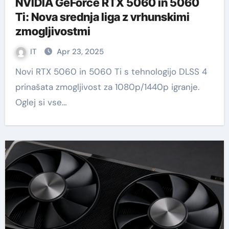
NVIDIA GeForce RTX 5060 in 5060
Ti: Nova srednja liga z vrhunskimi
zmogljivostmi
IT
Apr 23, 2025
Novi RTX 5060 in 5060 Ti s tehnologijo DLSS 4
prinašata zmogljivost za 1080p/1440p igranje.
Oglej si vse…