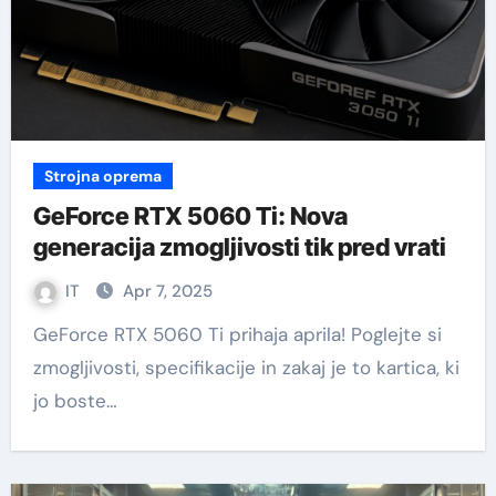
Strojna oprema
GeForce RTX 5060 Ti: Nova
generacija zmogljivosti tik pred vrati
IT
Apr 7, 2025
GeForce RTX 5060 Ti prihaja aprila! Poglejte si
zmogljivosti, specifikacije in zakaj je to kartica, ki
jo boste…