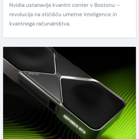
Nvidia ustanavlja kvantni center v Bostonu –
revolucija na stičišču umetne inteligence in
kvantnega računalništva.