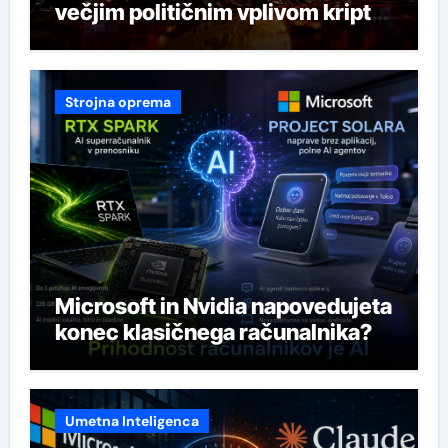
večjim političnim vplivom kripto
industrije
Strojna oprema
Microsoft in Nvidia napovedujeta
konec klasičnega računalnika?
Umetna Inteligenca