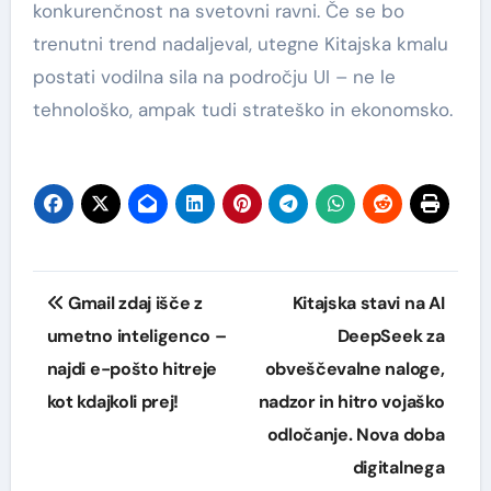
konkurenčnost na svetovni ravni. Če se bo
trenutni trend nadaljeval, utegne Kitajska kmalu
postati vodilna sila na področju UI – ne le
tehnološko, ampak tudi strateško in ekonomsko.
Navigacija
Gmail zdaj išče z
Kitajska stavi na AI
prispevka
umetno inteligenco –
DeepSeek za
najdi e-pošto hitreje
obveščevalne naloge,
kot kdajkoli prej!
nadzor in hitro vojaško
odločanje. Nova doba
digitalnega