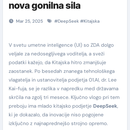
nova gonilna sila
Mar 25, 2025
#
DeepSeek
#
Kitajska
V svetu umetne inteligence (UI) so ZDA dolgo
veljale za nedosegljivega voditelja, a sveži
podatki kažejo, da Kitajska hitro zmanjšuje
zaostanek. Po besedah znanega tehnološkega
vlagatelja in ustanovitelja podjetja 01.AI, dr. Lee
Kai-fuja, se je razlika v napredku med državama
skrčila na zgolj tri mesece. Ključno vlogo pri tem
preboju ima mlado kitajsko podjetje
DeepSeek
,
ki je dokazalo, da inovacije niso pogojene
izključno z najnaprednejšo strojno opremo.