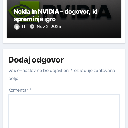
Nokia in NVIDIA – dogovor, ki
spreminja igro
IT
Nov 2, 2025
Dodaj odgovor
Vaš e-naslov ne bo objavljen.
*
označuje zahtevana
polja
Komentar
*