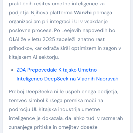
praktičnih rešitev umetne inteligence za
podjetja. Njihova platforma
Wanzhi
pomaga
organizacijam pri integraciji UI v vsakdanje
poslovne procese. Po Leejevih napovedih bo
01.AI že v letu 2025 zabeležil znatno rast
prihodkov, kar odraža širši optimizem in zagon v
kitajskem AI sektorju.
ZDA Prepovedale Kitajsko Umetno
Inteligenco DeepSeek na Vladnih Napravah
Preboj DeepSeeka ni le uspeh enega podjetja,
temveč simbol širšega premika moči na
področju UI. Kitajska industrija umetne
inteligence je dokazala, da lahko tudi v razmerah
zunanjega pritiska in omejitev doseže