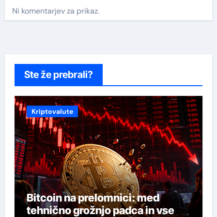
Ni komentarjev za prikaz.
Ste že prebrali?
Kriptovalute
Bitcoin na prelomnici: med
tehnično grožnjo padca in vse