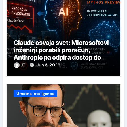
Claude osvaja svet: Microsoftovi
inženirji porabili proračun,
Anthropic pa odpira dostop do
svojega najmočnejšega AI-ja
IT
Jun 5, 2026
Umetna Inteligenca