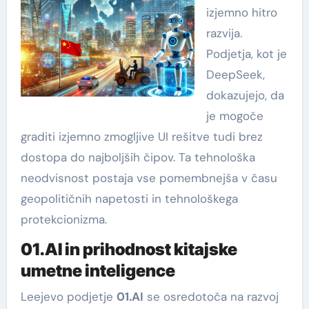
izjemno hitro
razvija.
Podjetja, kot je
DeepSeek,
dokazujejo, da
je mogoče
graditi izjemno zmogljive UI rešitve tudi brez
dostopa do najboljših čipov. Ta tehnološka
neodvisnost postaja vse pomembnejša v času
geopolitičnih napetosti in tehnološkega
protekcionizma.
01.AI in prihodnost kitajske
umetne inteligence
Leejevo podjetje
01.AI
se osredotoča na razvoj