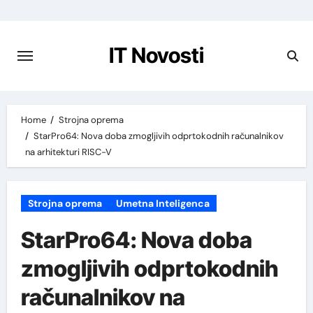
Preskoči
na
vsebino
IT Novosti
Home
Strojna oprema
StarPro64: Nova doba zmogljivih odprtokodnih računalnikov
na arhitekturi RISC-V
Strojna oprema
Umetna Inteligenca
StarPro64: Nova doba
zmogljivih odprtokodnih
računalnikov na