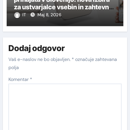
za ustvarjalce vsebin in zahtevne
uporabnike
IT
Maj 8, 2026
Dodaj odgovor
Vaš e-naslov ne bo objavljen.
*
označuje zahtevana
polja
Komentar
*