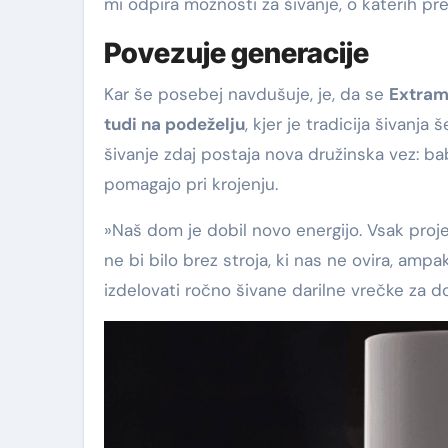
mi odpira možnosti za šivanje, o katerih prej
Povezuje generacije
Kar še posebej navdušuje, je, da se
Extram
tudi na podeželju
, kjer je tradicija šivan
šivanje zdaj postaja nova družinska vez: ba
pomagajo pri krojenju.
»Naš dom je dobil novo energijo. Vsak proje
ne bi bilo brez stroja, ki nas ne ovira, amp
izdelovati ročno šivane darilne vrečke za