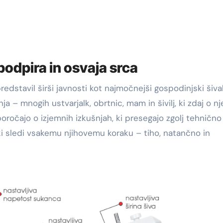
 podpira in osvaja srca
redstavil širši javnosti kot najmočnejši gospodinjski šiva
nja – mnogih ustvarjalk, obrtnic, mam in šivilj, ki zdaj o n
poročajo o izjemnih izkušnjah, ki presegajo zgolj tehničn
 ki sledi vsakemu njihovemu koraku – tiho, natančno in