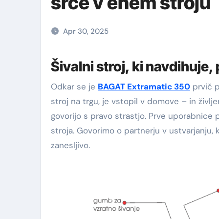
srce v enem stroju
Apr 30, 2025
Šivalni stroj, ki navdihuje,
Odkar se je
BAGAT Extramatic 350
prvič p
stroj na trgu, je vstopil v domove – in življe
govorijo s pravo strastjo. Prve uporabnice 
stroja. Govorimo o partnerju v ustvarjanju,
zanesljivo.