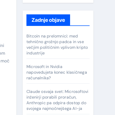
Zadnje objave
Bitcoin na prelomnici: med
tehnično grožnjo padca in vse
lni
večjim političnim vplivom kripto
jem
industrije
o moč
Microsoft in Nvidia
napovedujeta konec klasičnega
računalnika?
Claude osvaja svet: Microsoftovi
inženirji porabili proračun,
Anthropic pa odpira dostop do
svojega najmočnejšega AI-ja