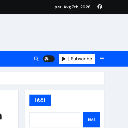
pet. Avg 7th, 2026
top do svojega najmočnejšega AI-ja
 in zahtevne uporabnike
Subscribe
 platformi
Išči
pto industrije
n
Išči