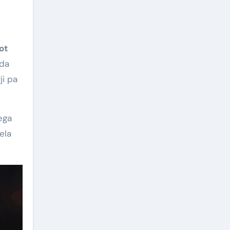
ot
 da
ji pa
ega
ela