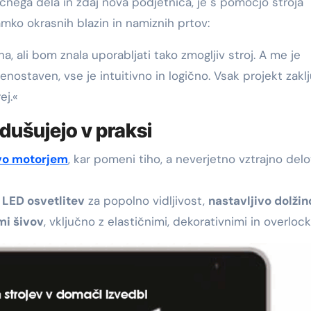
ročnega dela in zdaj nova podjetnica, je s pomočjo stroja
ko okrasnih blazin in namiznih prtov:
, ali bom znala uporabljati tako zmogljiv stroj. A me je
enostaven, vse je intuitivno in logično. Vsak projekt zakl
ej.«
dušujejo v praksi
vo motorjem
, kar pomeni tiho, a neverjetno vztrajno del
,
LED osvetlitev
za popolno vidljivost,
nastavljivo dolžin
mi šivov
, vključno z elastičnimi, dekorativnimi in overlock 