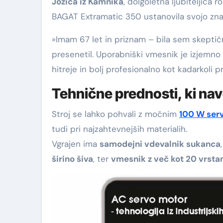
Jožica iz Kamnika
, dolgoletna ljubiteljica 
BAGAT Extramatic 350 ustanovila svojo znam
»Imam 67 let in priznam – bila sem skeptična
presenetil. Uporabniški vmesnik je izjemno 
hitreje in bolj profesionalno kot kadarkoli pr
Tehnične prednosti, ki nav
Stroj se lahko pohvali z močnim
100 W ser
tudi pri najzahtevnejših materialih.
Vgrajen ima
samodejni vdevalnik sukanca
širino šiva
, ter
vmesnik z več kot 20 vrsta