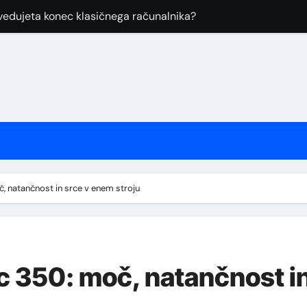
vedujeta konec klasičnega računalnika?
osoftovi inženirji porabili proračun, Anthropic pa odpira dos
 enem dnevu izginilo več kot 1,5 milijarde dolarjev stav
Pro prihajata v Slovenijo: nova izbira za ustvarjalce vsebin
 drzen prevzem ali finančna avantura?
 nepričakovan preporod: Skupnost vrača življenje legendarni
kralj popravljivosti” ali le marketing?
č, natančnost in srce v enem stroju
: uporabniki vračajo telefone zaradi težav z zaslonom
ung 990 Pro SSD-je in pasti pri nakupu poceni pogonov
ed tehnično grožnjo padca in vse večjim političnim vplivom kri
ic 350: moč, natančnost i