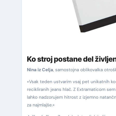
Ko stroj postane del življ
Nina iz Celja
, samostojna oblikovalka otroški
»Vsak teden ustvarim vsaj pet unikatnih kos
recikliranih jeans hlač. Z Extramaticom sem
lahko nadzorujem hitrost z izjemno natančno
za najmlajše.«