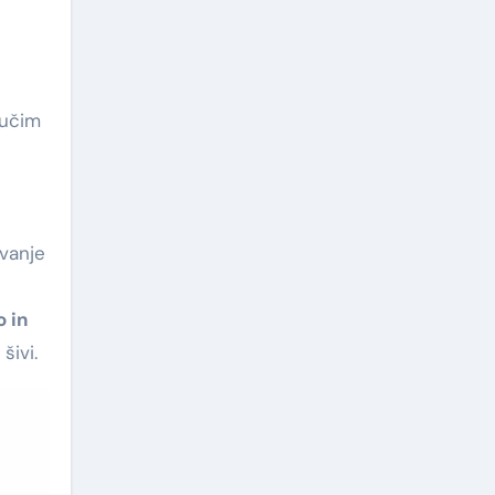
jučim
ovanje
o in
šivi.