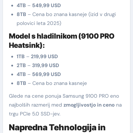
4TB
–
549,99 USD
8TB
– Cena bo znana kasneje (izid v drugi
polovici leta 2025)
Model s hladilnikom (9100 PRO
Heatsink):
1TB
–
219,99 USD
2TB
–
319,99 USD
4TB
–
569,99 USD
8TB
– Cena bo znana kasneje
Glede na cene ponuja Samsung 9100 PRO eno
najbolših razmerij med
zmogljivostjo in ceno
na
trgu PCIe 5.0 SSD-jev.
Napredna Tehnologija in