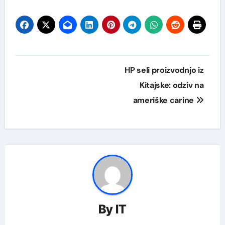
Navigacija
HP seli proizvodnjo iz
prispevka
Kitajske: odziv na
ameriške carine
By
IT