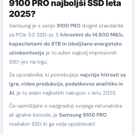
9100 PRO najboljši SSD leta
2025?
Samsung je s serijo
9100 PRO
dvignil standarde
za PCIe 5.0 SSD-je. S
hitrostmi do 14.800 MB/s,
kapacitetami do 8TB in izboljšano energetsko
učinkovitostjo
je to eden najbolj impresivnih
SSD-jev na trgu.
Za uporabnike, ki potrebujejo
najvišje hitrosti za
igre, video produkcijo, podatkovno analitiko in
AI
, je to eden najbolših nakupov v letu 2025.
Če razmišljate o nadgradnji svojega računalnika
ali igralne konzole, je
Samsung 9100 PRO
vsekakor SSD, ki ga velja upoštevati!