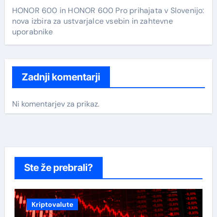
HONOR 600 in HONOR 600 Pro prihajata v Slovenijo:
nova izbira za ustvarjalce vsebin in zahtevne
uporabnike
Zadnji komentarji
Ni komentarjev za prikaz.
Ste že prebrali?
Kriptovalute