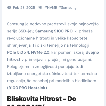
Feb 28, 2025
#
NVME
#
Samsung
Samsung je nedavno predstavil svojo najnovejšo
serijo SSD-jev,
Samsung 9100 PRO
, ki prinaša
revolucionarne hitrosti in velike kapacitete
shranjevanja. Ti diski temeljijo na tehnologiji
PCIe 5.0 x4, NVMe 2.0
, kar pomeni skoraj
dvojno
hitrost
v primerjavi s prejšnjimi generacijami.
Poleg izjemnih zmogljivosti ponujajo tudi
izboljšano energetsko učinkovitost ter termalno
regulacijo, še posebej pri modelih s hladilnikom
(
9100 PRO Heatsink
).
Bliskovita Hitrost – Do