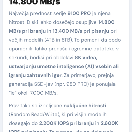
14.800 MB/s
Največja prednost serije
9100 PRO
je njena
hitrost. Diski lahko dosežejo osupljive
14.800
MB/s pri branju
in
13.400 MB/s pri pisanju
pri
večjih modelih (4TB in 8TB). To pomeni, da bodo
uporabniki lahko prenašali ogromne datoteke v
sekundi, bodisi pri obdelavi
8K videa,
ustvarjanju umetne inteligence (AI) vsebin ali
igranju zahtevnih iger
. Za primerjavo, prejnja
generacija SSD-jev (npr. 980 PRO) je ponujala
“le” okoli 7.000 MB/s.
Prav tako so izboljšane
naključne hitrosti
(Random Read/Write), ki pri višjih modelih
dosegajo do
2.200K IOPS pri branju
in
2.600K
IOPS pri pisanju
. To pomeni, da bo delovanje