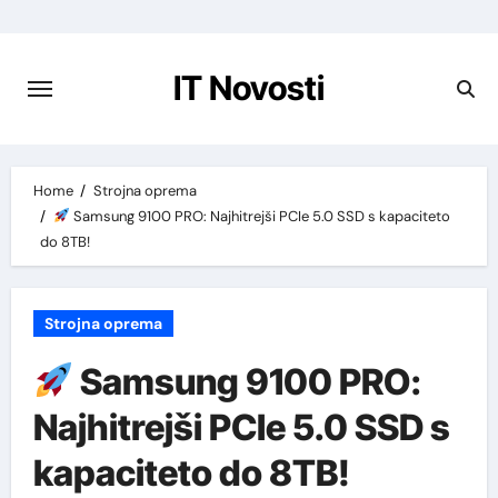
Preskoči
na
vsebino
IT Novosti
Home
Strojna oprema
Samsung 9100 PRO: Najhitrejši PCIe 5.0 SSD s kapaciteto
do 8TB!
Strojna oprema
Samsung 9100 PRO:
Najhitrejši PCIe 5.0 SSD s
kapaciteto do 8TB!