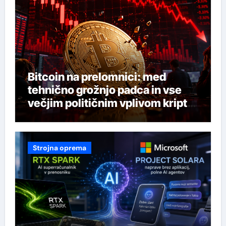
Bitcoin na prelomnici: med
tehnično grožnjo padca in vse
večjim političnim vplivom kripto
industrije
Strojna oprema