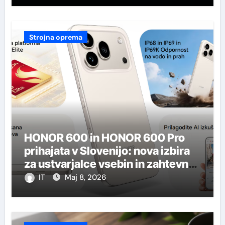
Strojna oprema
HONOR 600 in HONOR 600 Pro
prihajata v Slovenijo: nova izbira
za ustvarjalce vsebin in zahtevne
uporabnike
IT
Maj 8, 2026