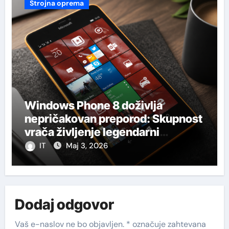
Strojna oprema
Windows Phone 8 doživlja
nepričakovan preporod: Skupnost
vrača življenje legendarni
platformi
IT
Maj 3, 2026
Dodaj odgovor
Vaš e-naslov ne bo objavljen.
*
označuje zahtevana