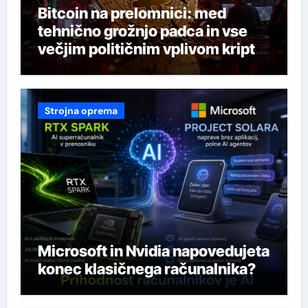
Bitcoin na prelomnici: med
tehnično grožnjo padca in vse
večjim političnim vplivom kripto
industrije
Strojna oprema
Microsoft in Nvidia napovedujeta
konec klasičnega računalnika?