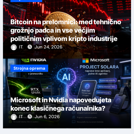
Bitcoin na prelomnici: med tehnično
grožnjo padca in vse večjim
političnim vplivom kripto industrije
IT
Jun 24, 2026
Strojna oprema
Microsoft in Nvidia napovedujeta
konec klasičnega računalnika?
IT
Jun 6, 2026