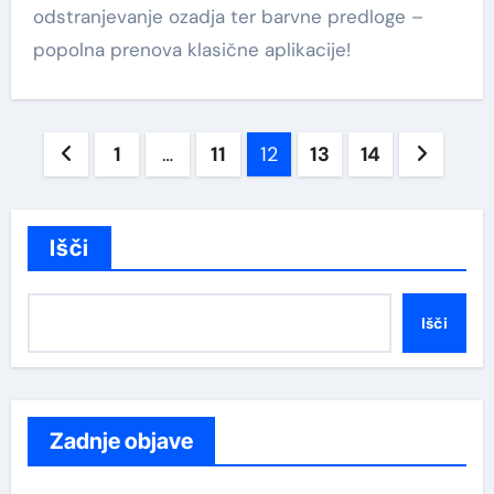
odstranjevanje ozadja ter barvne predloge –
popolna prenova klasične aplikacije!
Številčenje
1
…
11
12
13
14
prispevkov
Išči
Išči
Zadnje objave