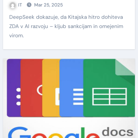
IT
Mar 25, 2025
DeepSeek dokazuje, da Kitajska hitro dohiteva
ZDA v AI razvoju – kljub sankcijam in omejenim
virom.