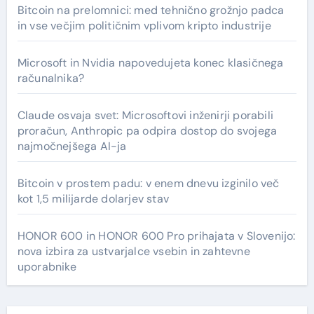
Bitcoin na prelomnici: med tehnično grožnjo padca
in vse večjim političnim vplivom kripto industrije
Microsoft in Nvidia napovedujeta konec klasičnega
računalnika?
Claude osvaja svet: Microsoftovi inženirji porabili
proračun, Anthropic pa odpira dostop do svojega
najmočnejšega AI-ja
Bitcoin v prostem padu: v enem dnevu izginilo več
kot 1,5 milijarde dolarjev stav
HONOR 600 in HONOR 600 Pro prihajata v Slovenijo:
nova izbira za ustvarjalce vsebin in zahtevne
uporabnike