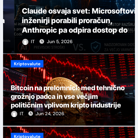
Claude osvaja svet: Microsoftovi
inženirji porabili proračun,
Anthropic pa odpira dostop do
svojega najmočnejšega AI-ja
IT
Jun 5, 2026
Kriptovalute
Bitcoin na prelomnici: med tehnično
grožnjo padca in vse večjim
političnim vplivom kripto industrije
IT
Jun 24, 2026
Kriptovalute