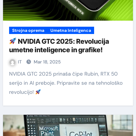
Strojna oprema
Umetna Inteligenca
NVIDIA GTC 2025: Revolucija
umetne inteligence in grafike!
IT
Mar 18, 2025
NVIDIA GTC 2025 prinaša čipe Rubin, RTX 50
serijo in AI preboje. Pripravite se na tehnološko
revolucijo!