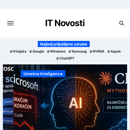
Preskoči
na
vsebino
IT Novosti
Najbolj priljubljene oznake
Kitajska
Google
Windows
Samsung
NVIDIA
Apple
ChatGPT
Umetna Inteligenca