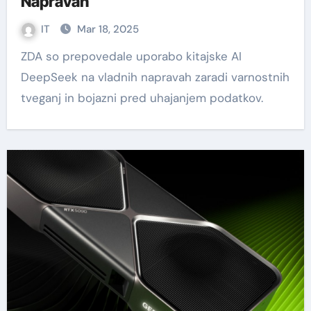
Napravah
IT
Mar 18, 2025
ZDA so prepovedale uporabo kitajske AI
DeepSeek na vladnih napravah zaradi varnostnih
tveganj in bojazni pred uhajanjem podatkov.