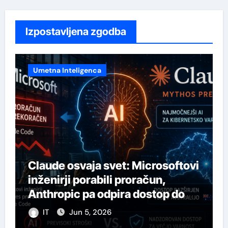
Izpostavljena zgodba
Umetna Inteligenca
Claude osvaja svet: Microsoftovi
a
inženirji porabili proračun,
Anthropic pa odpira dostop do
svojega najmočnejšega AI-ja
IT
Jun 5, 2026