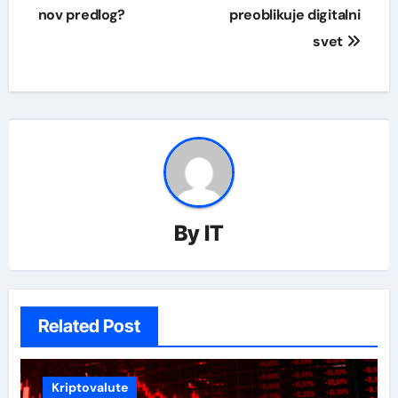
nov predlog?
preoblikuje digitalni
svet
By
IT
Related Post
Kriptovalute