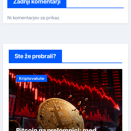
Zadnji komentarji
Ni komentarjev za prikaz.
Ste že prebrali?
Kriptovalute
Bitcoin na prelomnici: med