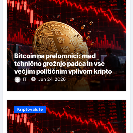
Bitcoin na prelomnici: med
tehnično grožnjo padca in vse
večjim političnim vplivom kripto
industrije
IT
Jun 24, 2026
Kriptovalute