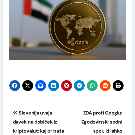
Navigacija
Slovenija uvaja
ZDA proti Googlu:
prispevka
davek na dobiček iz
Zgodovinski sodni
kriptovalut: kaj prinaša
spor, ki lahko