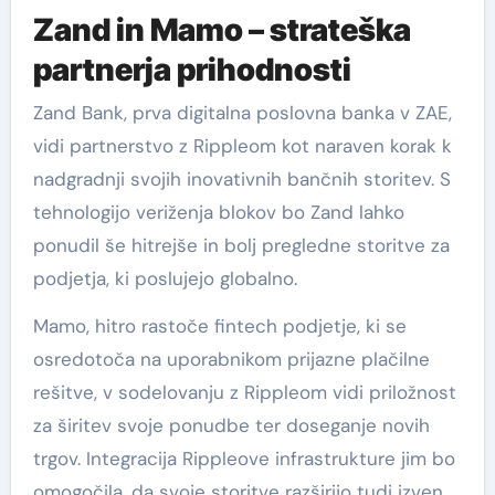
Zand in Mamo – strateška
partnerja prihodnosti
Zand Bank, prva digitalna poslovna banka v ZAE,
vidi partnerstvo z Rippleom kot naraven korak k
nadgradnji svojih inovativnih bančnih storitev. S
tehnologijo veriženja blokov bo Zand lahko
ponudil še hitrejše in bolj pregledne storitve za
podjetja, ki poslujejo globalno.
Mamo, hitro rastoče fintech podjetje, ki se
osredotoča na uporabnikom prijazne plačilne
rešitve, v sodelovanju z Rippleom vidi priložnost
za širitev svoje ponudbe ter doseganje novih
trgov. Integracija Rippleove infrastrukture jim bo
omogočila, da svoje storitve razširijo tudi izven