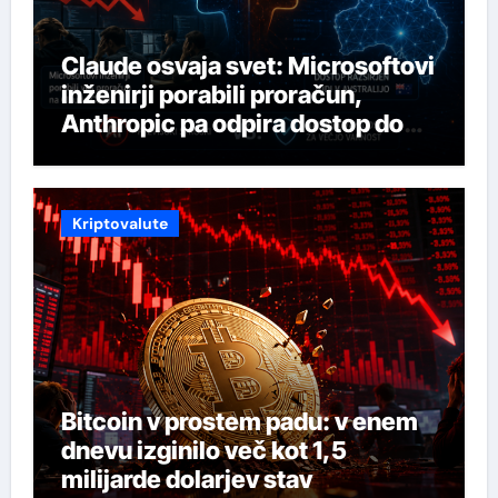
Claude osvaja svet: Microsoftovi
inženirji porabili proračun,
Anthropic pa odpira dostop do
svojega najmočnejšega AI-ja
Kriptovalute
Bitcoin v prostem padu: v enem
dnevu izginilo več kot 1,5
milijarde dolarjev stav