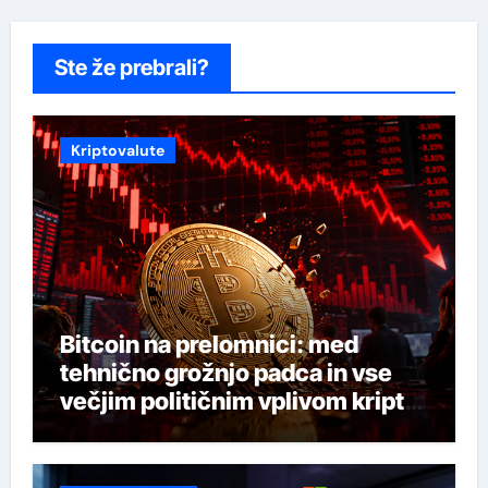
Ste že prebrali?
Kriptovalute
Bitcoin na prelomnici: med
tehnično grožnjo padca in vse
večjim političnim vplivom kripto
industrije