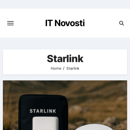
Preskoči
na
vsebino
IT Novosti
Starlink
Home
Starlink