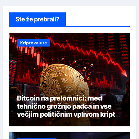
Ste že prebrali?
Kriptovalute
Bitcoin na prelomnici: med
tehnično grožnjo padca in vse
večjim političnim vplivom kripto
industrije