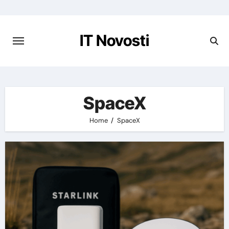
Preskoči
na
vsebino
IT Novosti
SpaceX
Home
SpaceX