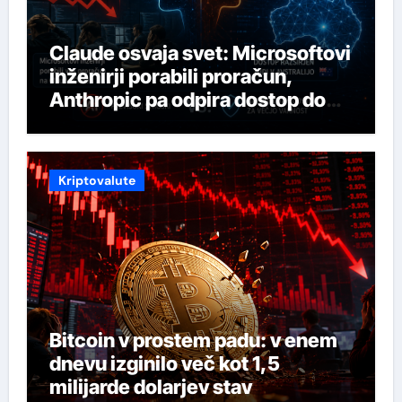
Claude osvaja svet: Microsoftovi
inženirji porabili proračun,
Anthropic pa odpira dostop do
svojega najmočnejšega AI-ja
Kriptovalute
Bitcoin v prostem padu: v enem
dnevu izginilo več kot 1,5
milijarde dolarjev stav