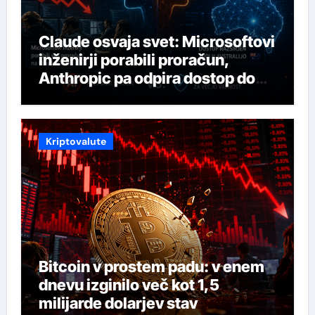
Claude osvaja svet: Microsoftovi
inženirji porabili proračun,
Anthropic pa odpira dostop do
svojega najmočnejšega AI-ja
Kriptovalute
Bitcoin v prostem padu: v enem
dnevu izginilo več kot 1,5
milijarde dolarjev stav