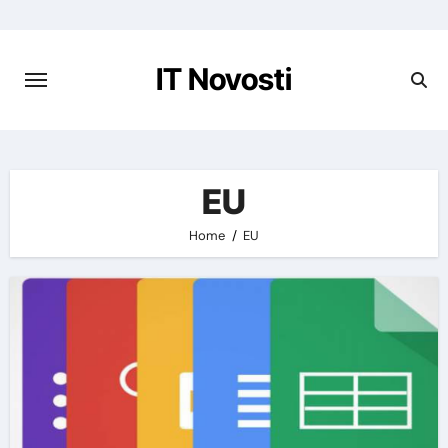
Preskoči
na
vsebino
IT Novosti
EU
Home
EU