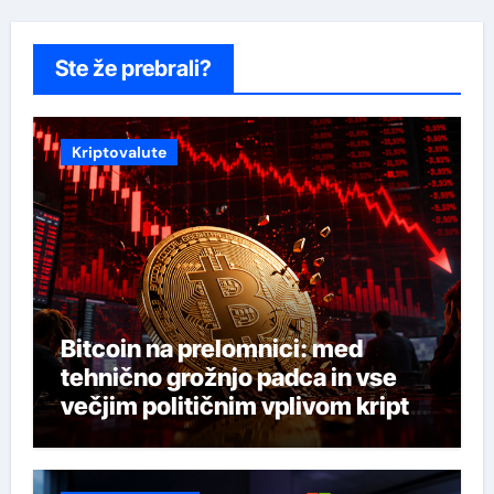
Ste že prebrali?
Kriptovalute
Bitcoin na prelomnici: med
tehnično grožnjo padca in vse
večjim političnim vplivom kripto
industrije