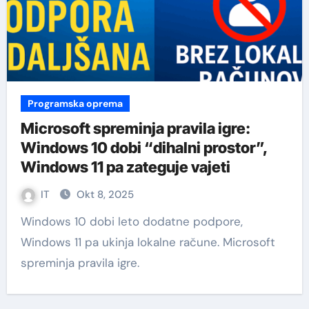
Programska oprema
Microsoft spreminja pravila igre:
Windows 10 dobi “dihalni prostor”,
Windows 11 pa zateguje vajeti
IT
Okt 8, 2025
Windows 10 dobi leto dodatne podpore,
Windows 11 pa ukinja lokalne račune. Microsoft
spreminja pravila igre.