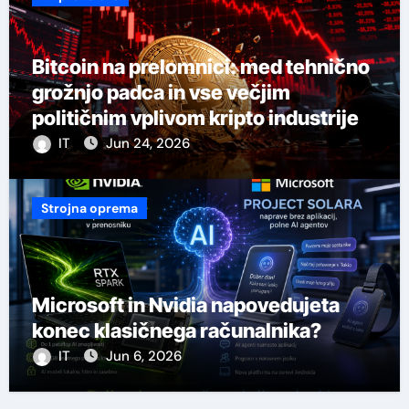
Bitcoin na prelomnici: med tehnično
grožnjo padca in vse večjim
političnim vplivom kripto industrije
IT
Jun 24, 2026
Strojna oprema
Microsoft in Nvidia napovedujeta
konec klasičnega računalnika?
IT
Jun 6, 2026