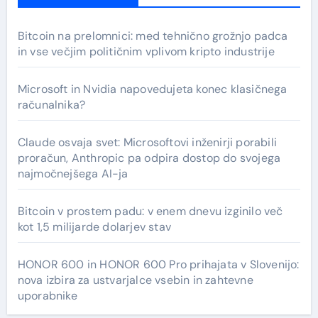
Bitcoin na prelomnici: med tehnično grožnjo padca
in vse večjim političnim vplivom kripto industrije
Microsoft in Nvidia napovedujeta konec klasičnega
računalnika?
Claude osvaja svet: Microsoftovi inženirji porabili
proračun, Anthropic pa odpira dostop do svojega
najmočnejšega AI-ja
Bitcoin v prostem padu: v enem dnevu izginilo več
kot 1,5 milijarde dolarjev stav
HONOR 600 in HONOR 600 Pro prihajata v Slovenijo:
nova izbira za ustvarjalce vsebin in zahtevne
uporabnike