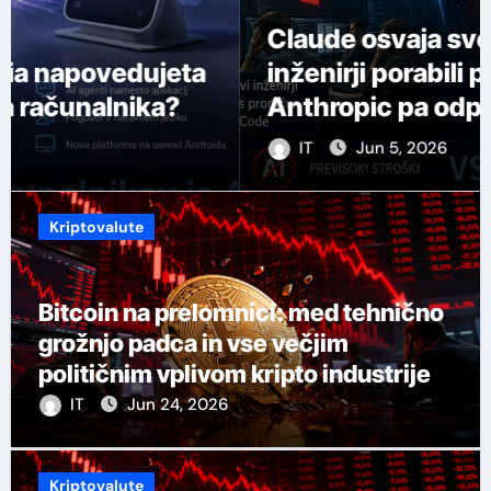
Claude osvaja svet: Microsoftovi
inženirji porabili proračun,
Anthropic pa odpira dostop do
svojega najmočnejšega AI-ja
IT
Jun 5, 2026
Kriptovalute
Bitcoin na prelomnici: med tehnično
grožnjo padca in vse večjim
političnim vplivom kripto industrije
IT
Jun 24, 2026
Kriptovalute