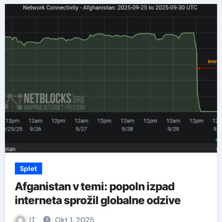
Splet
Afganistan v temi: popoln izpad
interneta sprožil globalne odzive
IT
Okt 1, 2025