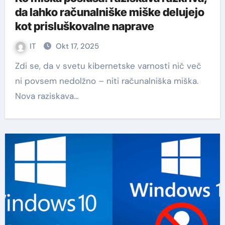
da lahko računalniške miške delujejo
kot prisluškovalne naprave
IT
Okt 17, 2025
Zdi se, da v svetu kibernetske varnosti nič več
ni povsem nedolžno – niti računalniška miška.
Nova raziskava…