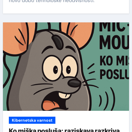
novo dobo tehnološke neodvisnosti.
Kibernetska varnost
Ko miška posluša: raziskava razkriva,