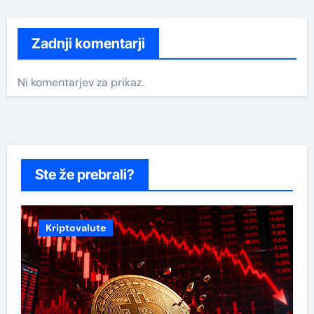
Zadnji komentarji
Ni komentarjev za prikaz.
Ste že prebrali?
Kriptovalute