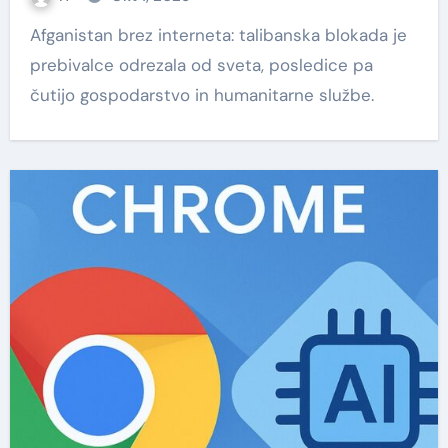
Afganistan brez interneta: talibanska blokada je
prebivalce odrezala od sveta, posledice pa
čutijo gospodarstvo in humanitarne službe.