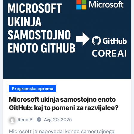
Programska oprema
Microsoft ukinja samostojno enoto
GitHub: kaj to pomeni za razvijalce?
Rene P
Avg 20, 2025
Microsoft je napovedal konec samostojnega