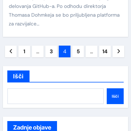
delovanja GitHub-a. Po odhodu direktorja
Thomasa Dohmkeja se bo priljubljena platforma
za razvijalce…
Številčenje
1
…
3
4
5
…
14
prispevkov
Išči
Išči
Zadnje objave