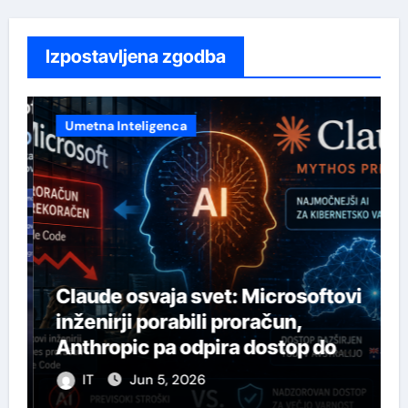
Izpostavljena zgodba
Umetna Inteligenca
Claude osvaja svet: Microsoftovi
a
inženirji porabili proračun,
Anthropic pa odpira dostop do
svojega najmočnejšega AI-ja
IT
Jun 5, 2026