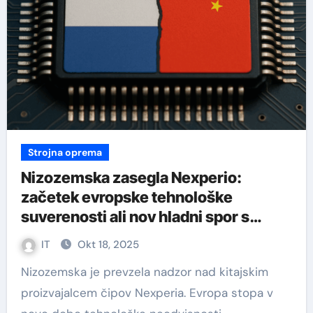
Strojna oprema
Nizozemska zasegla Nexperio:
začetek evropske tehnološke
suverenosti ali nov hladni spor s
Kitajsko?
IT
Okt 18, 2025
Nizozemska je prevzela nadzor nad kitajskim
proizvajalcem čipov Nexperia. Evropa stopa v