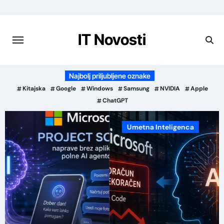
Preskoči
na
vsebino
IT Novosti
Najbolj priljubljene oznake
Kitajska
Google
Windows
Samsung
NVIDIA
Apple
ChatGPT
Umetna Inteligenca