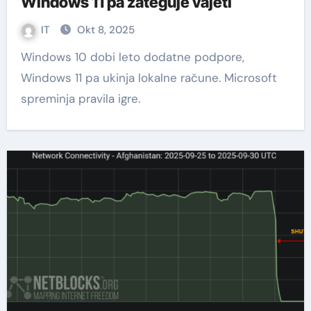
Windows 11 pa zateguje vajeti
IT
Okt 8, 2025
Windows 10 dobi leto dodatne podpore,
Windows 11 pa ukinja lokalne račune. Microsoft
spreminja pravila igre.