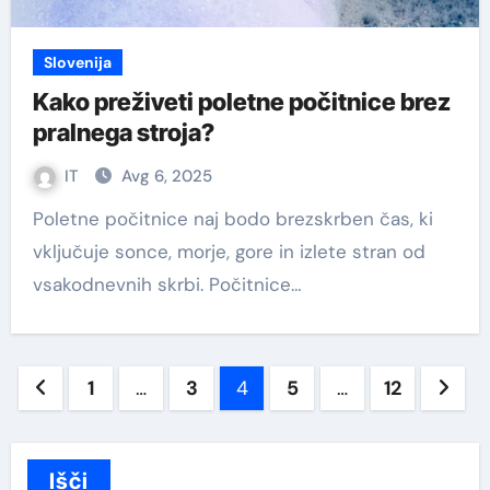
Slovenija
Kako preživeti poletne počitnice brez
pralnega stroja?
IT
Avg 6, 2025
Poletne počitnice naj bodo brezskrben čas, ki
vključuje sonce, morje, gore in izlete stran od
vsakodnevnih skrbi. Počitnice…
Številčenje
1
…
3
4
5
…
12
prispevkov
Išči