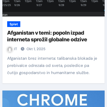
Splet
Afganistan v temi: popoln izpad
interneta sprožil globalne odzive
IT
Okt 1, 2025
Afganistan brez interneta: talibanska blokada je
prebivalce odrezala od sveta, posledice pa
čutijo gospodarstvo in humanitarne službe.