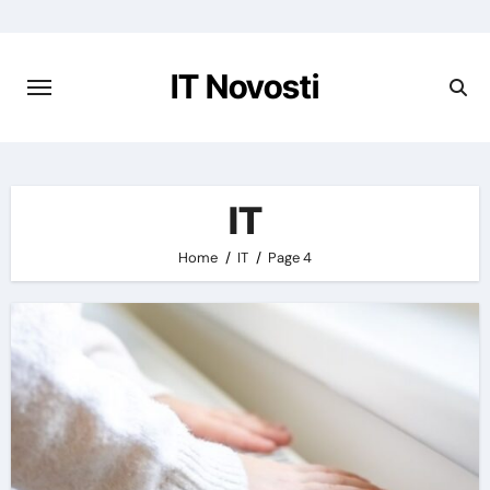
Preskoči
na
vsebino
IT Novosti
IT
Home
IT
Page 4