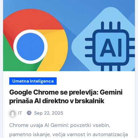
Umetna Inteligenca
Google Chrome se prelevlja: Gemini
prinaša AI direktno v brskalnik
IT
Sep 22, 2025
Chrome uvaja AI Gemini: povzetki vsebin,
pametno iskanje, večja varnost in avtomatizacija