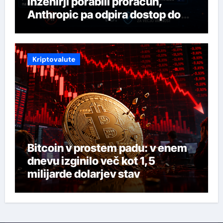
inženirji porabili proračun,
Anthropic pa odpira dostop do
svojega najmočnejšega AI-ja
Kriptovalute
Bitcoin v prostem padu: v enem
dnevu izginilo več kot 1,5
milijarde dolarjev stav