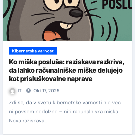
Kibernetska varnost
Ko miška posluša: raziskava razkriva,
da lahko računalniške miške delujejo
kot prisluškovalne naprave
IT
Okt 17, 2025
Zdi se, da v svetu kibernetske varnosti nič več
ni povsem nedolžno – niti računalniška miška.
Nova raziskava…