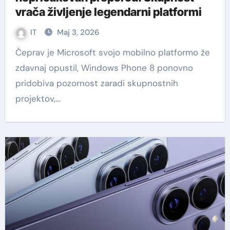
vrača življenje legendarni platformi
IT
Maj 3, 2026
Čeprav je Microsoft svojo mobilno platformo že
zdavnaj opustil, Windows Phone 8 ponovno
pridobiva pozornost zaradi skupnostnih
projektov,…