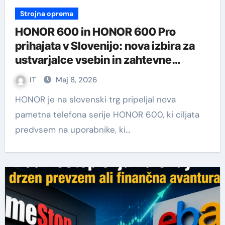
Strojna oprema
HONOR 600 in HONOR 600 Pro
prihajata v Slovenijo: nova izbira za
ustvarjalce vsebin in zahtevne
uporabnike
IT
Maj 8, 2026
HONOR je na slovenski trg pripeljal nova
pametna telefona serije HONOR 600, ki ciljata
predvsem na uporabnike, ki…