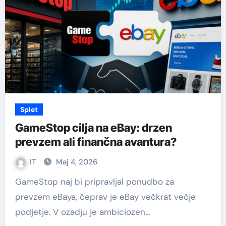
Splet
GameStop cilja na eBay: drzen
prevzem ali finančna avantura?
IT
Maj 4, 2026
GameStop naj bi pripravljal ponudbo za
prevzem eBaya, čeprav je eBay večkrat večje
podjetje. V ozadju je ambiciozen…