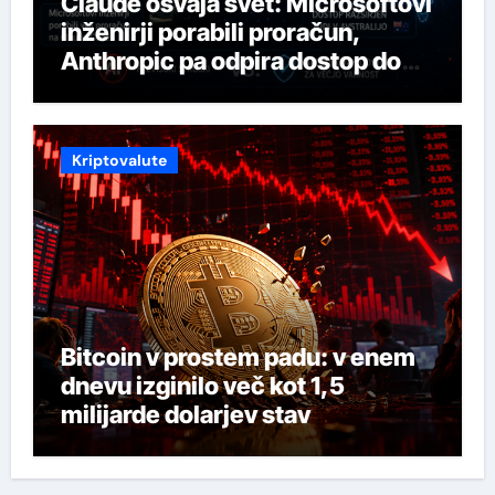
Claude osvaja svet: Microsoftovi
inženirji porabili proračun,
Anthropic pa odpira dostop do
svojega najmočnejšega AI-ja
Kriptovalute
Bitcoin v prostem padu: v enem
dnevu izginilo več kot 1,5
milijarde dolarjev stav