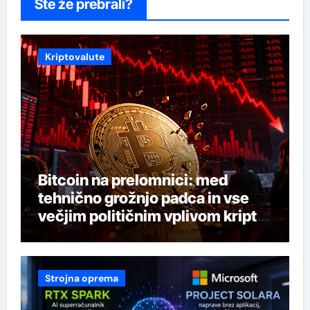
Ste že prebrali?
Kriptovalute
Bitcoin na prelomnici: med
tehnično grožnjo padca in vse
večjim političnim vplivom kripto
industrije
Strojna oprema