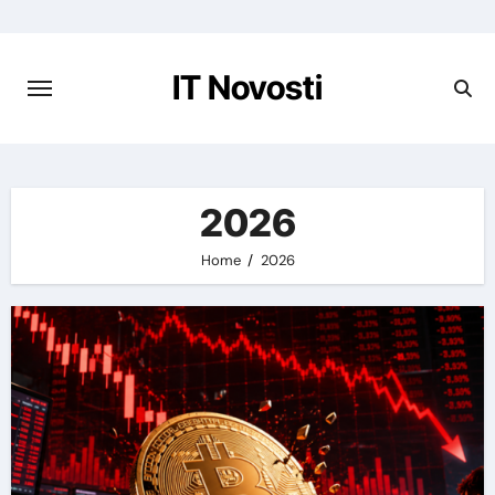
Preskoči
na
vsebino
IT Novosti
2026
Home
2026