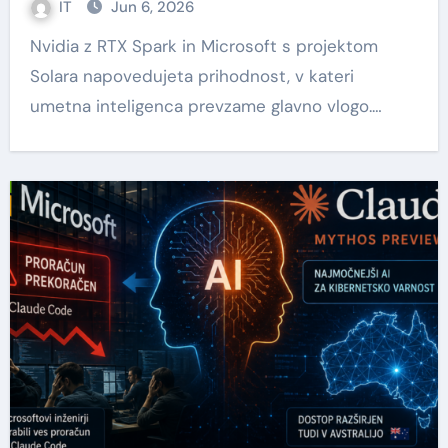
IT
Jun 6, 2026
Nvidia z RTX Spark in Microsoft s projektom
Solara napovedujeta prihodnost, v kateri
umetna inteligenca prevzame glavno vlogo.…