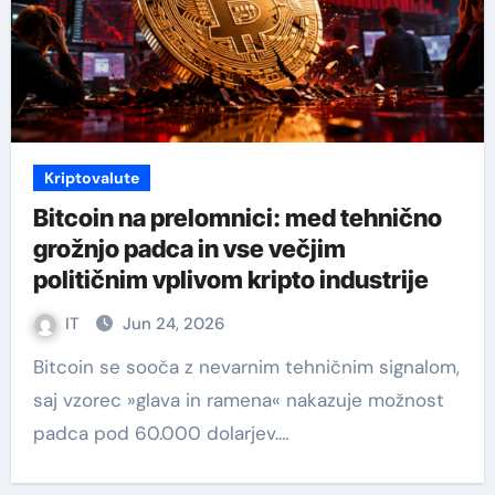
Kriptovalute
Bitcoin na prelomnici: med tehnično
grožnjo padca in vse večjim
političnim vplivom kripto industrije
IT
Jun 24, 2026
Bitcoin se sooča z nevarnim tehničnim signalom,
saj vzorec »glava in ramena« nakazuje možnost
padca pod 60.000 dolarjev.…